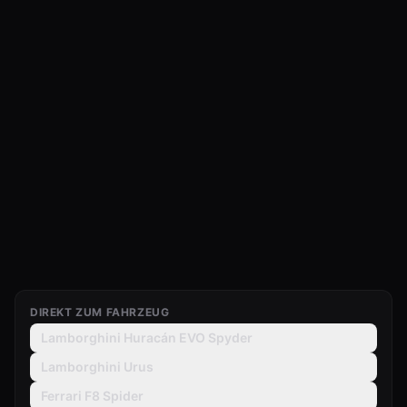
DIREKT ZUM FAHRZEUG
Lamborghini Huracán EVO Spyder
Lamborghini Urus
Ferrari F8 Spider