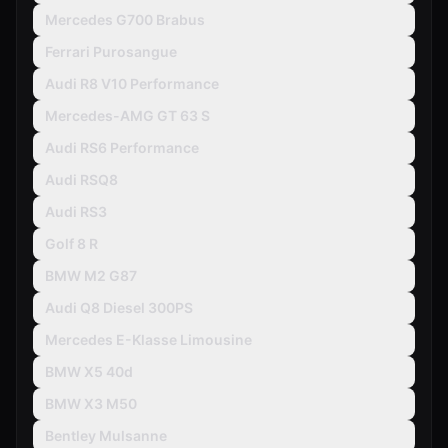
Mercedes G700 Brabus
Ferrari Purosangue
Audi R8 V10 Performance
Mercedes-AMG GT 63 S
Audi RS6 Performance
Audi RSQ8
Audi RS3
Golf 8 R
BMW M2 G87
Audi Q8 Diesel 300PS
Mercedes E-Klasse Limousine
BMW X5 40d
BMW X3 M50
Bentley Mulsanne